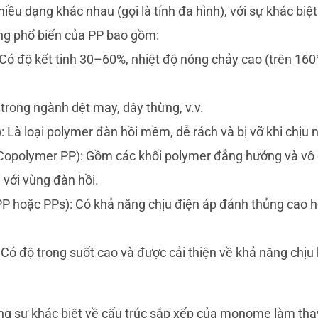
iều dạng khác nhau (gọi là tính đa hình), với sự khác biệ
ạng phổ biến của PP bao gồm:
Có độ kết tinh 30–60%, nhiệt độ nóng chảy cao (trên 160
trong ngành dệt may, dây thừng, v.v.
 Là loại polymer đàn hồi mềm, dễ rách và bị vỡ khi chịu 
 Copolymer PP): Gồm các khối polymer đẳng hướng và vô
i với vùng đàn hồi.
PP hoặc PPs): Có khả năng chịu điện áp đánh thủng cao 
 Có độ trong suốt cao và được cải thiện về khả năng chịu
g sự khác biệt về cấu trúc sắp xếp của monome làm tha