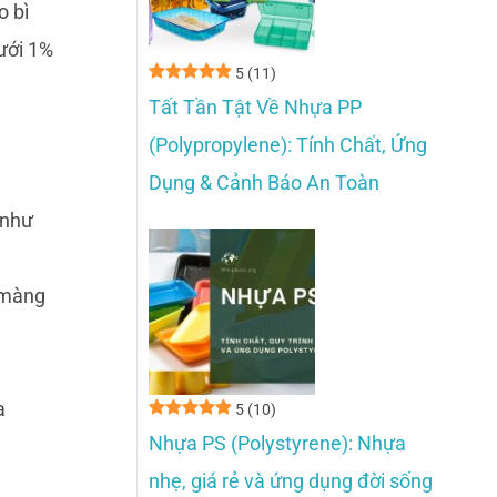
o bì
dưới 1%
5
(11)
Tất Tần Tật Về Nhựa PP
(Polypropylene): Tính Chất, Ứng
Dụng & Cảnh Báo An Toàn
 như
 màng
a
5
(10)
Nhựa PS (Polystyrene): Nhựa
nhẹ, giá rẻ và ứng dụng đời sống