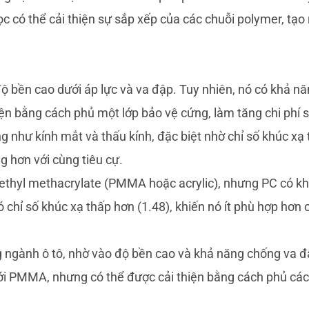
học có thể cải thiện sự sắp xếp của các chuỗi polymer, tạo 
ộ bền cao dưới áp lực và va đập. Tuy nhiên, nó có khả n
iện bằng cách phủ một lớp bảo vệ cứng, làm tăng chi phí 
g như kính mắt và thấu kính, đặc biệt nhờ chỉ số khúc xạ
g hơn với cùng tiêu cự.
methyl methacrylate (PMMA hoặc acrylic), nhưng PC có k
chỉ số khúc xạ thấp hơn (1.48), khiến nó ít phù hợp hơn 
g ngành ô tô, nhờ vào độ bền cao và khả năng chống va đ
với PMMA, nhưng có thể được cải thiện bằng cách phủ các