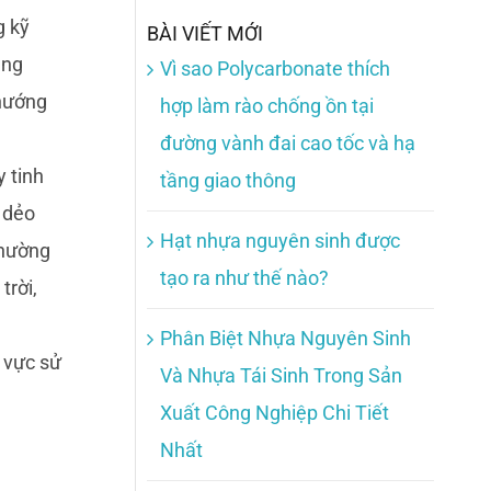
g kỹ
BÀI VIẾT MỚI
ụng
Vì sao Polycarbonate thích
 hướng
hợp làm rào chống ồn tại
đường vành đai cao tốc và hạ
y tinh
tầng giao thông
 dẻo
Hạt nhựa nguyên sinh được
thường
tạo ra như thế nào?
trời,
Phân Biệt Nhựa Nguyên Sinh
h vực sử
Và Nhựa Tái Sinh Trong Sản
Xuất Công Nghiệp Chi Tiết
Nhất