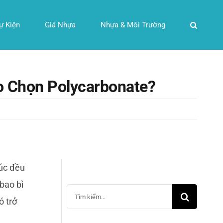
ự Kiện
Giá Nhựa
Nhựa & Môi Trường
o Chọn Polycarbonate?
rúc đều
bao bì
Search
ó trở
for: