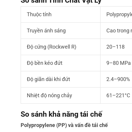
So sánh Tính Chất Vật Lý
Thuộc tính
Polypropyl
Truyền ánh sáng
Cao trong 
Độ cứng (Rockwell R)
20–118
Độ bền kéo đứt
9–80 MPa
Độ giãn dài khi đứt
2.4–900%
Nhiệt độ nóng chảy
61–221°C
So sánh khả năng tái chế
Polypropylene (PP) và vấn đề tái chế