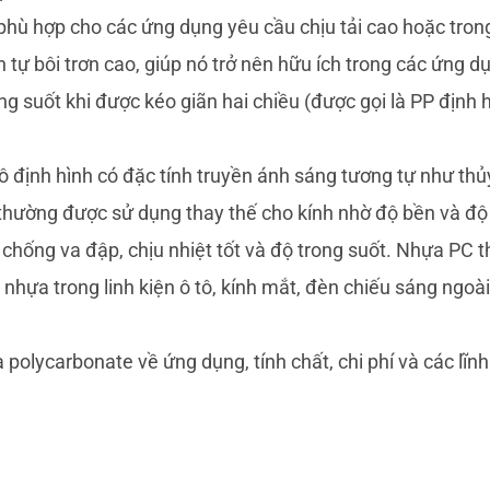
phù hợp cho các ứng dụng yêu cầu chịu tải cao hoặc tron
 tự bôi trơn cao, giúp nó trở nên hữu ích trong các ứng d
rong suốt khi được kéo giãn hai chiều (được gọi là PP định
ô định hình có đặc tính truyền ánh sáng tương tự như thủ
 thường được sử dụng thay thế cho kính nhờ độ bền và độ
hống va đập, chịu nhiệt tốt và độ trong suốt. Nhựa PC 
hựa trong linh kiện ô tô, kính mắt, đèn chiếu sáng ngoài 
à polycarbonate về ứng dụng, tính chất, chi phí và các lĩn