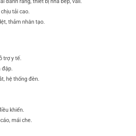
i đánh răng, thiết bị nhà bếp, vali.
chịu tải cao.
dệt, thảm nhân tạo.
 trợ y tế.
a đập.
ắt, hệ thống đèn.
điều khiển.
 cáo, mái che.