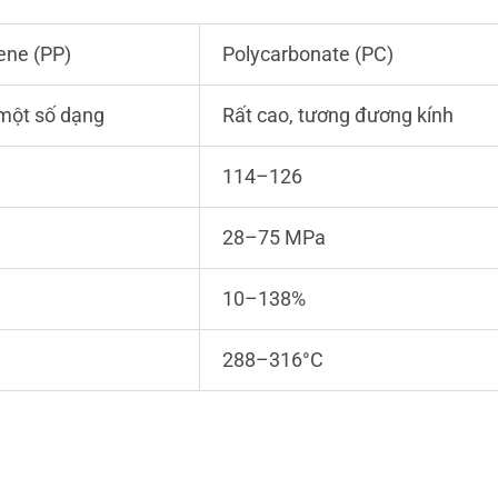
ene (PP)
Polycarbonate (PC)
một số dạng
Rất cao, tương đương kính
114–126
28–75 MPa
10–138%
288–316°C