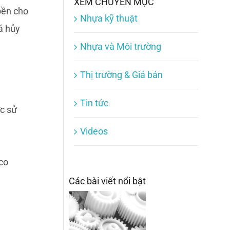
XEM CHUYÊN MỤC
bền cho
Nhựa kỹ thuật
á hủy
Nhựa và Môi trường
Thị trường & Giá bán
Tin tức
ợc sử
Videos
co
Các bài viết nổi bật