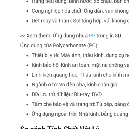
Hàng tiêu dùng: Bình nước, xô chậu, bàn chả
Công nghiệp hóa chất: Ống dẫn, van không 
Dệt may và thảm: Sợi tổng hợp, vải không 
>> Xem thêm: Ứng dụng nhựa
PP
trong in 3D
Ứng dụng của Polycarbonate (PC):
Thiết bị y tế: Máy ảnh, thấu kính, dụng cụ hỗ
Kính bảo hộ: Kính an toàn, mặt nạ chống v
Linh kiện quang học: Thấu kính cho kính m
Ngành ô tô: Vỏ đèn pha, kính chắn gió.
Đĩa lưu trữ dữ liệu: Blu-ray, DVD.
Tấm che bảo vệ và trang trí: Tủ bếp, bảng 
Ứng dụng ngoài trời: Nhà kính, bảng quảng