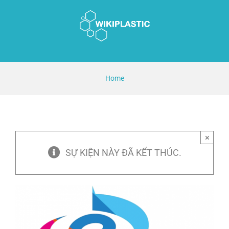
Skip
to
content
Home
×
SỰ KIỆN NÀY ĐÃ KẾT THÚC.