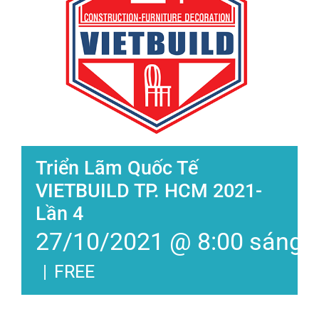
Triển Lãm Quốc Tế
VIETBUILD TP. HCM 2021-
Lần 4
27/10/2021 @ 8:00 sáng
|
FREE