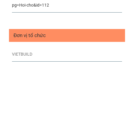
pg=Hoi-cho&id=112
Đơn vị tổ chức
VIETBUILD