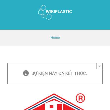
Skip
to
content
Home
×
SỰ KIỆN NÀY ĐÃ KẾT THÚC.