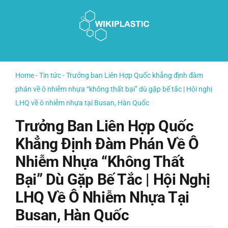
Skip
to
content
Home
-
Tin tức
-
Trưởng ban Liên Hợp Quốc khẳng định đàm
phán về ô nhiễm nhựa “không thất bại” dù gặp bế tắc | Hội nghị
LHQ về ô nhiễm nhựa tại Busan, Hàn Quốc
Trưởng Ban Liên Hợp Quốc
Khẳng Định Đàm Phán Về Ô
Nhiễm Nhựa “không Thất
Bại” Dù Gặp Bế Tắc | Hội Nghị
LHQ Về Ô Nhiễm Nhựa Tại
Busan, Hàn Quốc