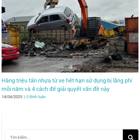
Hàng triệu tấn nhựa từ xe hết hạn sử dụng bị lãng phí
mỗi năm và 4 cách để giải quyết vấn đề này
14/04/2025
|
0 Bình luận
Search